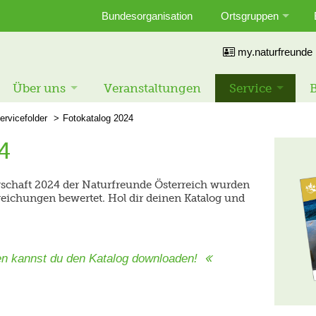
Bundesorganisation
Ortsgruppen
my.naturfreunde
Über uns
Veranstaltungen
Service
B
ervicefolder
Fotokatalog 2024
4
chaft 2024 der Naturfreunde Österreich wurden
reichungen bewertet. Hol dir deinen Katalog und
en kannst du den Katalog downloaden!