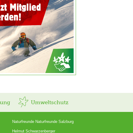
rung
Umweltschutz
Naturfreunde Naturfreunde Salzburg
Helmut Schwarzenberger