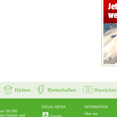
Hütten
Kletterhallen
Versiche
SOCIAL MEDIA
INFORMATION
über 160.000
Über uns
ten Freizeit- und
Youtube