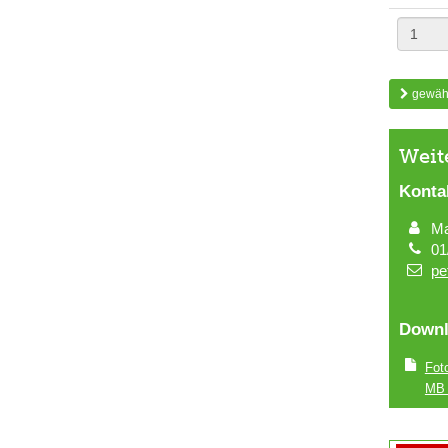
gewähl
Weit
Konta
Ma
01
pe
Downl
Fot
MB 