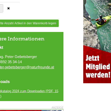
te Anzahl Artikel in den Warenkorb legen
ere Informationen
kt
g. Peter Gebetsberger
/892 35 34-14
ter.gebetsberger@naturfreunde.at
oads
okatalog 2024 zum Downloaden
(PDF, 15
)
ANZEIGE